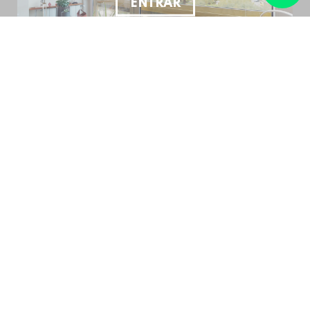
ENTRAR
Anúnciate en Elizalde, somos
expertos en gestión inmobiliaria
Anúnciese en Elizalde, somos expertos en gestión
inmobiliaria
ANÚNCIATE
Aiete – Miramon
Alza – Herrera
Amara