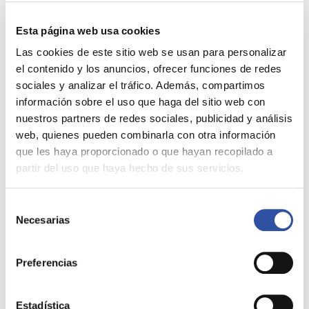
de rentas en zonas tensionadas.
Incentivos fiscales
: Se prevén
Esta página web usa cookies
bonificaciones para determinados
Las cookies de este sitio web se usan para personalizar
supuestos de alquiler por debajo de
el contenido y los anuncios, ofrecer funciones de redes
los índices de referencia.
sociales y analizar el tráfico. Además, compartimos
Oferta disponible
: Algunos estudios
información sobre el uso que haga del sitio web con
apuntan a que la regulación puede
nuestros partners de redes sociales, publicidad y análisis
web, quienes pueden combinarla con otra información
influir en la cantidad de viviendas que
que les haya proporcionado o que hayan recopilado a
los propietarios destinan al alquiler.
partir del uso que haya hecho de sus servicios.
A quién afecta la
Selección
Necesarias
declaración de zonas
de
consentimiento
tensionadas
Preferencias
La aplicación de esta figura tiene
impacto en diferentes actores del
Estadística