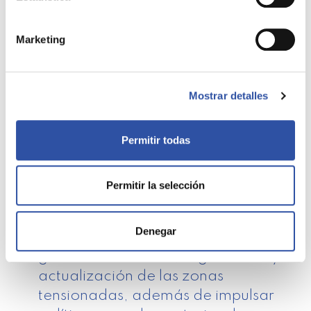
mercado:
Marketing
Inquilinos
: El precio de nuevos
contratos y renovaciones se ajusta a
los parámetros oficiales.
Mostrar detalles
Propietarios particulares
: Su
situación depende de si sus contratos
se sitúan por encima o por debajo de
Permitir todas
los índices establecidos.
Grandes tenedores
: Están sujetos a
Permitir la selección
mayores obligaciones en la fijación
de precios.
Denegar
Administraciones públicas
: Deben
gestionar el control, seguimiento y
actualización de las zonas
tensionadas, además de impulsar