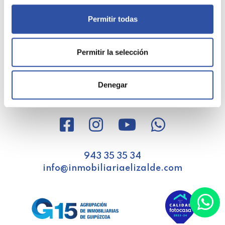
Permitir todas
Elizalde
Permitir la selección
Equipo
Quieres vender
Barrios
Denegar
Artículos
943 35 35 34
info@inmobiliariaelizalde.com