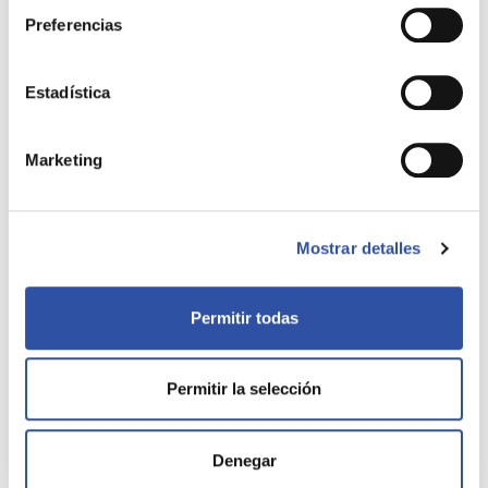
Preferencias
Artículos
Demanda y Oferta en Guipúzcoa
Estadística
Inversión Inmobiliaria en Guipúzcoa
Noticias
Marketing
Sin categoría
Mostrar detalles
Permitir todas
Permitir la selección
Elizalde
Equipo
Denegar
Quieres vender