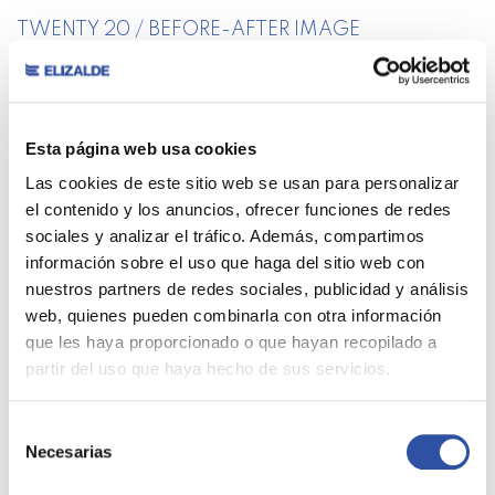
TWENTY 20 / BEFORE-AFTER IMAGE
¿Qué sectores en Guipúzcoa están atrayendo
inversión inmobiliaria?
¿Cuáles son los municipios más demandados
Esta página web usa cookies
para la compra de vivienda en Gipuzkoa?
Las cookies de este sitio web se usan para personalizar
¿Qué porcentaje de viviendas en Guipúzcoa
el contenido y los anuncios, ofrecer funciones de redes
tienen una calificación energética A o B?
sociales y analizar el tráfico. Además, compartimos
¿Cómo ha afectado la regulación de pisos
información sobre el uso que haga del sitio web con
turísticos al mercado de alquiler en Gipuzkoa?
nuestros partners de redes sociales, publicidad y análisis
¿Qué es la aerotermia? Ventajas y desventajas
web, quienes pueden combinarla con otra información
que les haya proporcionado o que hayan recopilado a
ITE – Inspección Técnica de Edificios
partir del uso que haya hecho de sus servicios.
Intercambiador de doble flujo
Vidrio Bajo Emisivo
Selección
Necesarias
de
Categorías
consentimiento